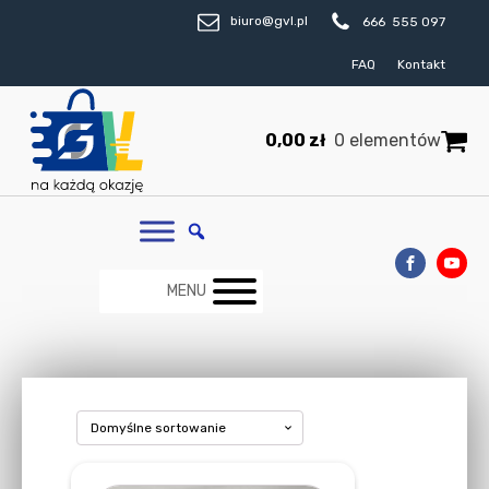
biuro@gvl.pl
666 555 097
FAQ
Kontakt
0,00
zł
0 elementów
MENU