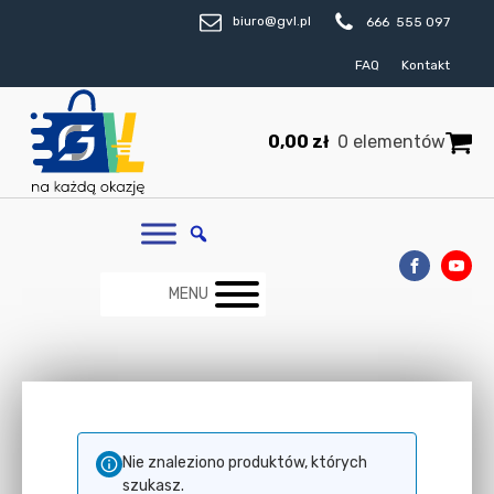
biuro@gvl.pl
666 555 097
FAQ
Kontakt
0,00
zł
0 elementów
MENU
Nie znaleziono produktów, których
szukasz.