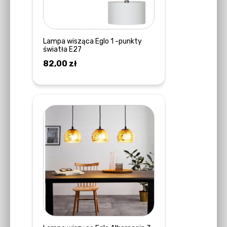
Lampa wisząca Eglo 1 -punkty
światła E27
82,00
zł
DOWIEDZ SIĘ WIĘCEJ