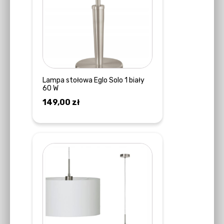
Lampa stołowa Eglo Solo 1 biały
60 W
149,00
zł
DOWIEDZ SIĘ WIĘCEJ