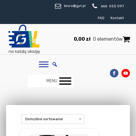
biuro@gvl.pl
666 555 097
FAQ
Kontakt
0,00
zł
0 elementów
MENU