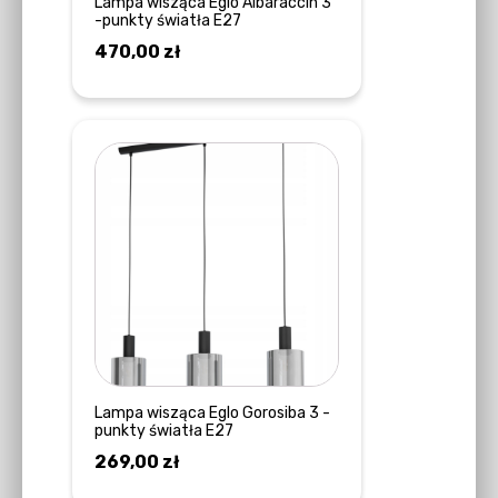
Lampa wisząca Eglo Albaraccin 3
-punkty światła E27
470,00
zł
DOWIEDZ SIĘ WIĘCEJ
Lampa wisząca Eglo Gorosiba 3 -
punkty światła E27
269,00
zł
DOWIEDZ SIĘ WIĘCEJ