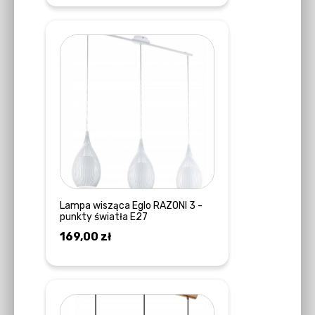
Lampa wisząca Eglo RAZONI 3 -
punkty światła E27
169,00
zł
DOWIEDZ SIĘ WIĘCEJ