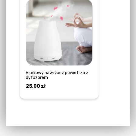
Biurkowy nawilżacz powietrza z
dyfuzorem
25,00
zł
DOWIEDZ SIĘ WIĘCEJ