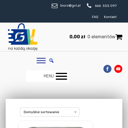
biuro@gvl.pl
666 555 097
FAQ
Kontakt
0,00
zł
0 elementów
MENU