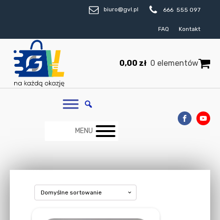
biuro@gvl.pl
666 555 097
FAQ
Kontakt
0,00
zł
0 elementów
MENU