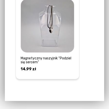
Magnetyczny naszyjnik “Podziel
się sercem”
14,99
zł
DOWIEDZ SIĘ WIĘCEJ