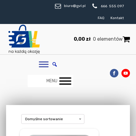
biuro@gvl.pl
666 555 097
FAQ
Kontakt
0,00
zł
0 elementów
MENU