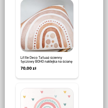
Little Deco Tatuaż ścienny
tęczowy BOHO naklejka na ścianę
70,00
zł
DOWIEDZ SIĘ WIĘCEJ