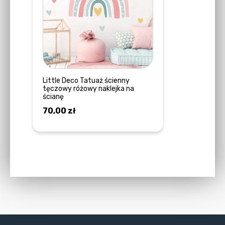
Little Deco Tatuaż ścienny
tęczowy różowy naklejka na
ścianę
70,00
zł
DOWIEDZ SIĘ WIĘCEJ