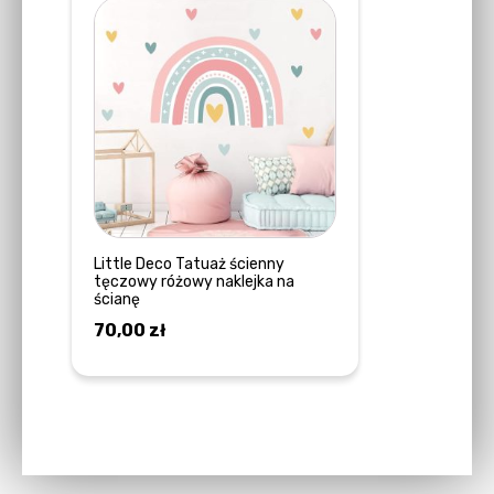
Little Deco Tatuaż ścienny
tęczowy różowy naklejka na
ścianę
70,00
zł
DOWIEDZ SIĘ WIĘCEJ