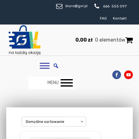
biuro@gvl.pl
666 555 097
FAQ
Kontakt
0,00
zł
0 elementów
MENU