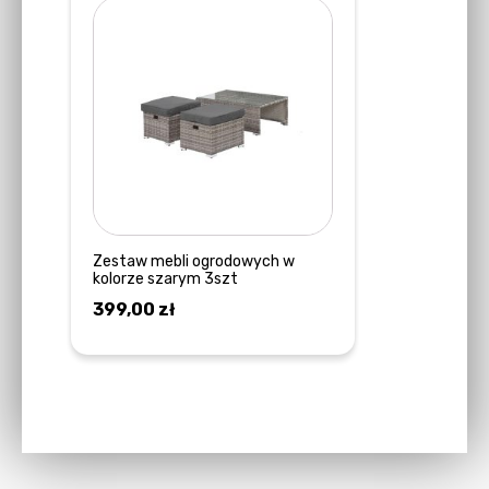
Zestaw mebli ogrodowych w
kolorze szarym 3szt
399,00
zł
DOWIEDZ SIĘ WIĘCEJ