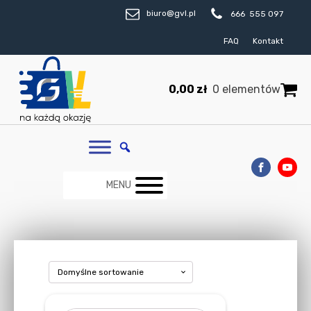
biuro@gvl.pl
666 555 097
FAQ
Kontakt
0,00
zł
0 elementów
MENU