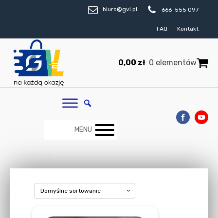
biuro@gvl.pl
666 555 097
FAQ
Kontakt
0,00
zł
0 elementów
MENU