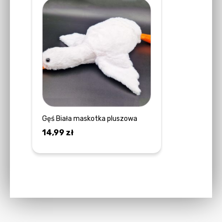
Gęś Biała maskotka pluszowa
14,99
zł
DOWIEDZ SIĘ WIĘCEJ