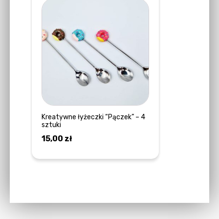
Kreatywne łyżeczki “Pączek” – 4
sztuki
15,00
zł
DOWIEDZ SIĘ WIĘCEJ