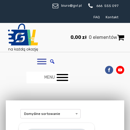
biuro@gvl.pl
666 555 097
FAQ
Kontakt
0,00
zł
0 elementów
MENU