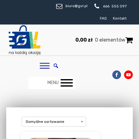
biuro@gvl.pl
666 555 097
FAQ
Kontakt
0,00
zł
0 elementów
MENU