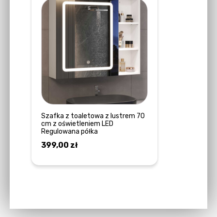
Szafka z toaletowa z lustrem 70
cm z oświetleniem LED
Regulowana półka
399,00
zł
DOWIEDZ SIĘ WIĘCEJ