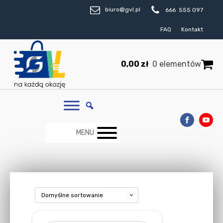
biuro@gvl.pl
666 555 097
FAQ
Kontakt
0,00
zł
0 elementów
MENU