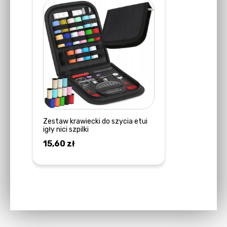
Zestaw krawiecki do szycia etui
igły nici szpilki
15,60
zł
DOWIEDZ SIĘ WIĘCEJ