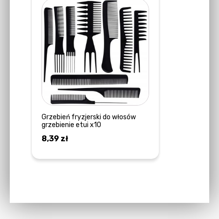
Grzebień fryzjerski do włosów
grzebienie etui x10
8,39
zł
DOWIEDZ SIĘ WIĘCEJ