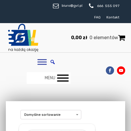
biuro@gvl.pl
666 555 097
FAQ
Kontakt
0,00
zł
0 elementów
MENU