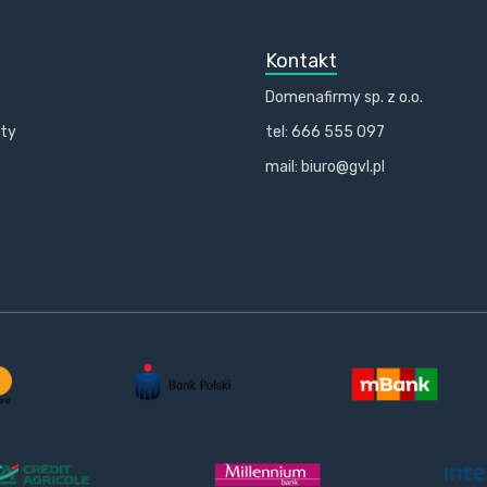
Kontakt
Domenafirmy sp. z o.o.
kty
tel: 666 555 097
mail: biuro@gvl.pl