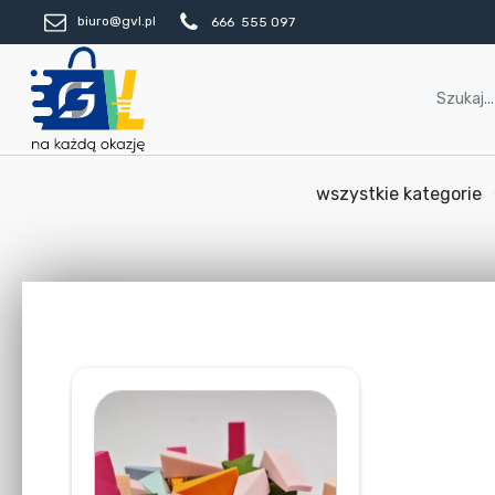
biuro@gvl.pl
666 555 097
wszystkie kategorie