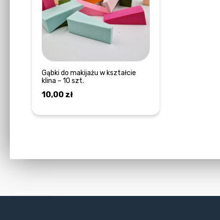
Gąbki do makijażu w kształcie
klina – 10 szt.
10,00
zł
DOWIEDZ SIĘ WIĘCEJ