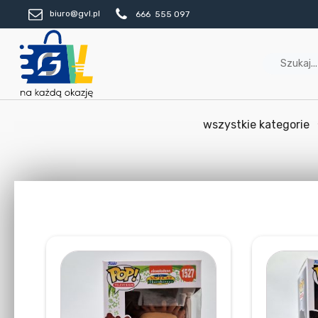
biuro@gvl.pl
666 555 097
wszystkie kategorie