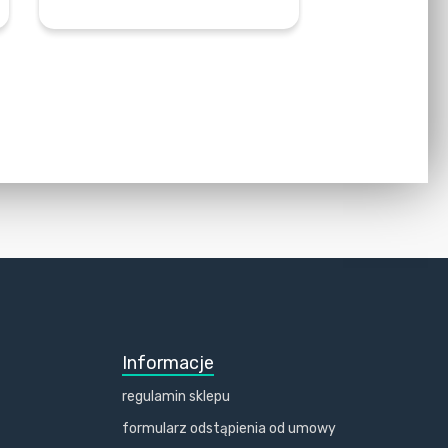
DOWIEDZ SIĘ WIĘCEJ
Informacje
regulamin sklepu
formularz odstąpienia od umowy