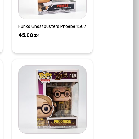
Funko Ghostbusters Phoebe 1507
45,00
zł
DOWIEDZ SIĘ WIĘCEJ