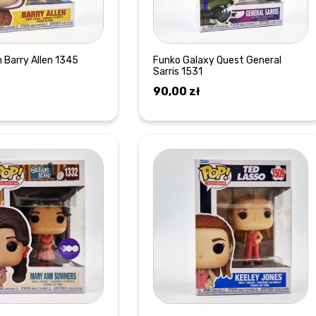
 Barry Allen 1345
Funko Galaxy Quest General
Sarris 1531
90,00
zł
DOWIEDZ SIĘ WIĘCEJ
DOWIEDZ SIĘ WIĘCEJ