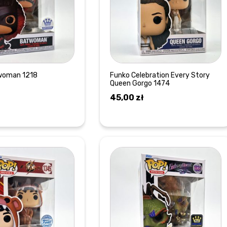
woman 1218
Funko Celebration Every Story
Queen Gorgo 1474
45,00
zł
DOWIEDZ SIĘ WIĘCEJ
DOWIEDZ SIĘ WIĘCEJ