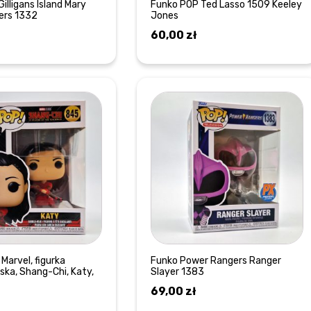
illigans Island Mary
Funko POP Ted Lasso 1509 Keeley
rs 1332
Jones
60,00
zł
DOWIEDZ SIĘ WIĘCEJ
DOWIEDZ SIĘ WIĘCEJ
Marvel, figurka
Funko Power Rangers Ranger
ska, Shang-Chi, Katy,
Slayer 1383
69,00
zł