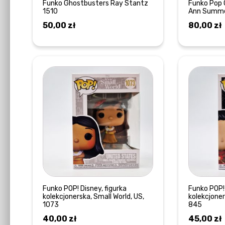
Funko Ghostbusters Ray Stantz
Funko Pop G
1510
Ann Summe
50,00
zł
80,00
zł
DOWIEDZ SIĘ WIĘCEJ
Funko POP! Disney, figurka
Funko POP! 
kolekcjonerska, Small World, US,
kolekcjoner
1073
845
40,00
zł
45,00
zł