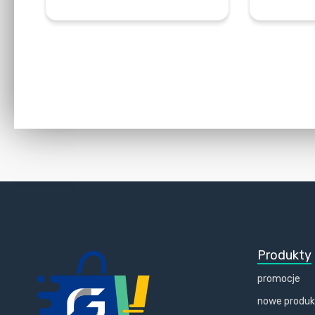
DOWIEDZ SIĘ WIĘCEJ
Produkty
promocje
nowe produ