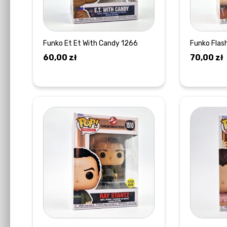
Funko Et Et With Candy 1266
Funko Flash
60,00
zł
70,00
zł
DOWIEDZ SIĘ WIĘCEJ