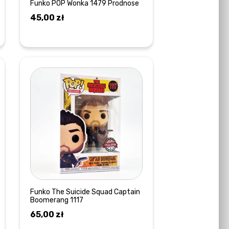
Funko POP Wonka 1479 Prodnose
45,00
zł
DOWIEDZ SIĘ WIĘCEJ
Funko The Suicide Squad Captain
Boomerang 1117
65,00
zł