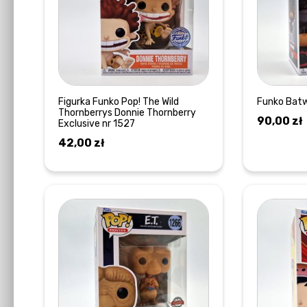
Figurka Funko Pop! The Wild
Funko Bat
Thornberrys Donnie Thornberry
90,00
zł
Exclusive nr 1527
42,00
zł
DOWIEDZ SIĘ WIĘCEJ