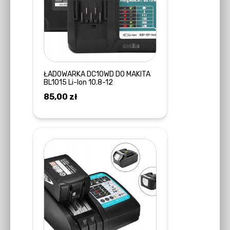
ŁADOWARKA DC10WD DO MAKITA
BL1015 Li-Ion 10.8-12
85,00
zł
DODAJ DO KOSZYKA