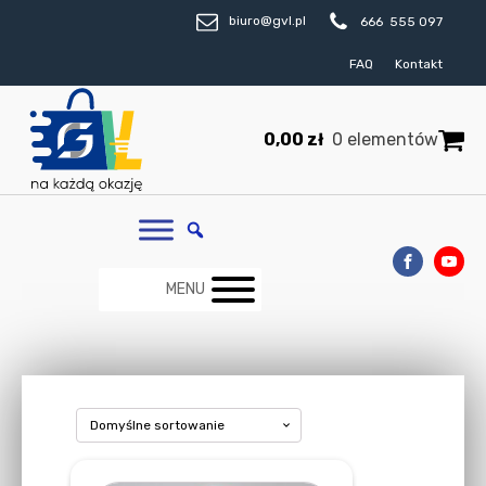
biuro@gvl.pl
666 555 097
FAQ
Kontakt
0,00
zł
0 elementów
MENU