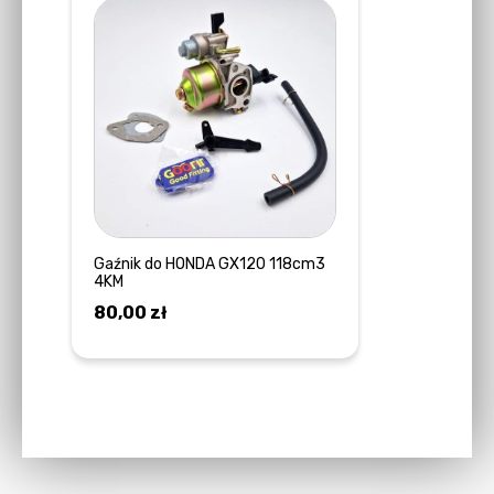
Gaźnik do HONDA GX120 118cm3
4KM
80,00
zł
DOWIEDZ SIĘ WIĘCEJ