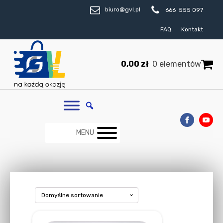
biuro@gvl.pl
666 555 097
FAQ
Kontakt
0,00
zł
0 elementów
MENU