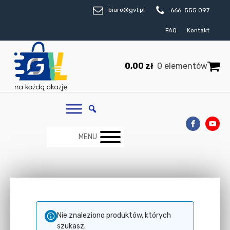
biuro@gvl.pl
666 555 097
FAQ
Kontakt
0,00
zł
0 elementów
MENU
Nie znaleziono produktów, których
szukasz.