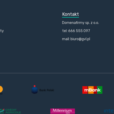
Kontakt
Domenafirmy sp. z o.o.
kty
tel: 666 555 097
mail: biuro@gvl.pl