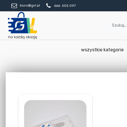
biuro@gvl.pl
666 555 097
wszystkie kategorie