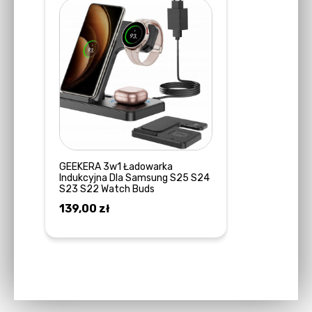
GEEKERA 3w1 Ładowarka
Indukcyjna Dla Samsung S25 S24
S23 S22 Watch Buds
139,00
zł
DODAJ DO KOSZYKA