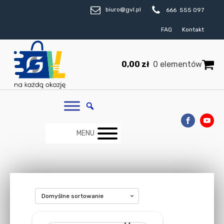
biuro@gvl.pl
666 555 097
FAQ
Kontakt
0,00
zł
0 elementów
MENU