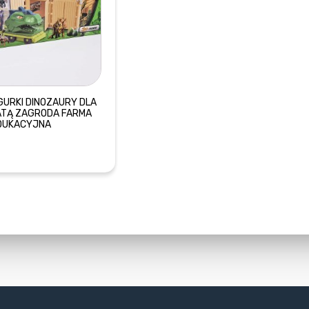
GURKI DINOZAURY DLA
MATĄ ZAGRODA FARMA
DUKACYJNA
DOWIEDZ SIĘ WIĘCEJ