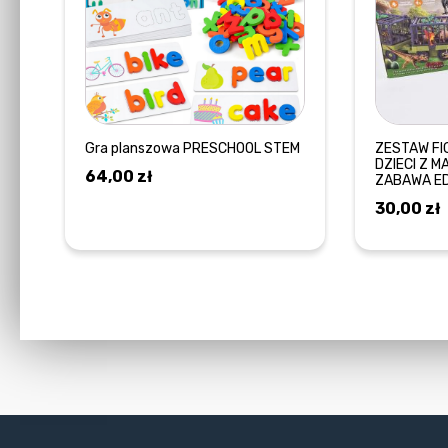
Gra planszowa PRESCHOOL STEM
ZESTAW FI
DZIECI Z 
64,00
zł
ZABAWA E
30,00
zł
DODAJ DO KOSZYKA