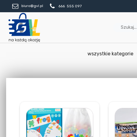
biuro@gvl.pl
666 555 097
wszystkie kategorie