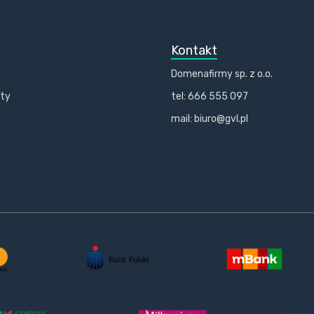
Kontakt
Domenafirmy sp. z o.o.
kty
tel: 666 555 097
mail: biuro@gvl.pl