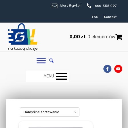
biuro@gvl.pl
666 555 097
FAQ
Kontakt
0,00
zł
0 elementów
MENU