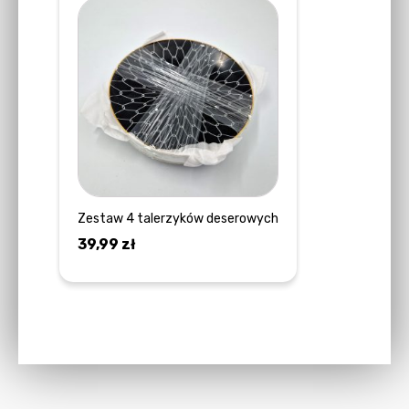
Zestaw 4 talerzyków deserowych
39,99
zł
DOWIEDZ SIĘ WIĘCEJ