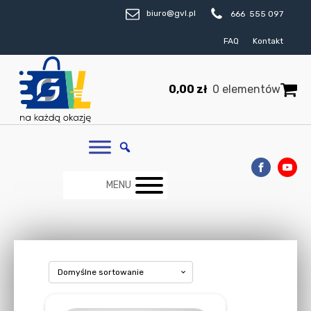
biuro@gvl.pl
666 555 097
FAQ
Kontakt
0,00
zł
0 elementów
MENU