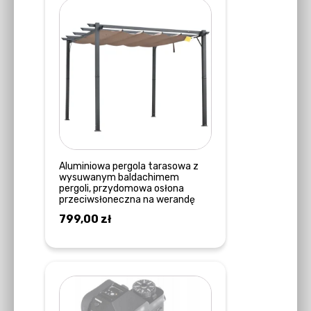
Aluminiowa pergola tarasowa z
wysuwanym baldachimem
pergoli, przydomowa osłona
przeciwsłoneczna na werandę
799,00
zł
DOWIEDZ SIĘ WIĘCEJ