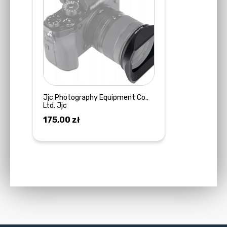
Jjc Photography Equipment Co.,
Ltd. Jjc
175,00
zł
DODAJ DO KOSZYKA