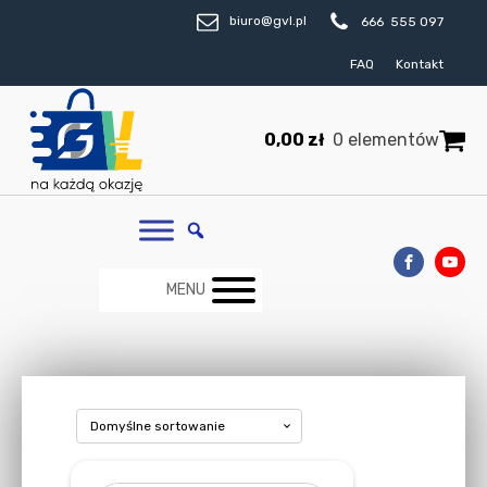
biuro@gvl.pl
666 555 097
FAQ
Kontakt
0,00
zł
0 elementów
MENU