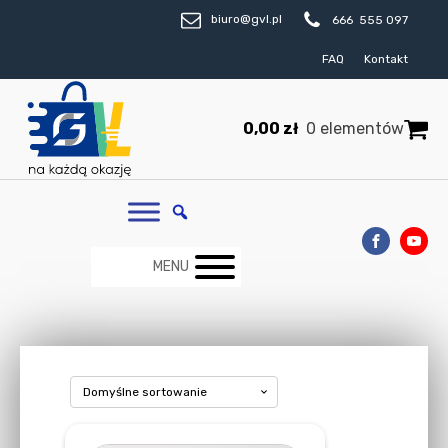
biuro@gvl.pl
666 555 097
FAQ
Kontakt
0,00
zł
0 elementów
MENU