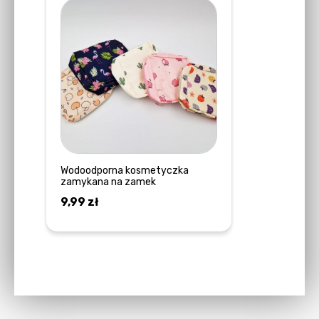
Ten
produkt
ma
wiele
wariantów.
Opcje
można
wybrać
na
stronie
Wodoodporna kosmetyczka
zamykana na zamek
produktu
9,99
zł
WYBIERZ OPCJE