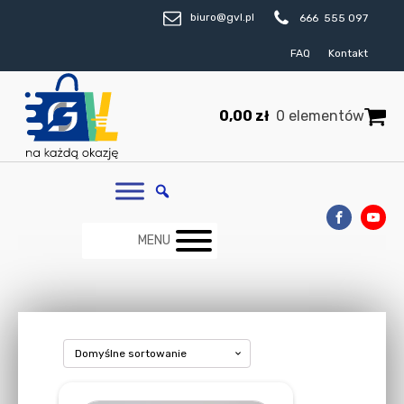
biuro@gvl.pl
666 555 097
FAQ
Kontakt
0,00
zł
0 elementów
MENU