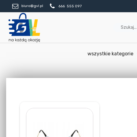
biuro@gvl.pl
666 555 097
wszystkie kategorie