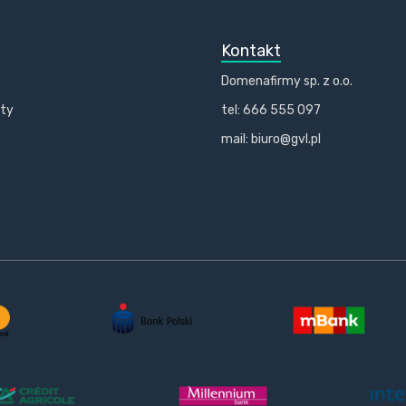
Kontakt
Domenafirmy sp. z o.o.
kty
tel: 666 555 097
mail: biuro@gvl.pl