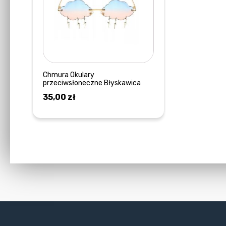
Chmura Okulary
przeciwsłoneczne Błyskawica
35,00
zł
DOWIEDZ SIĘ WIĘCEJ