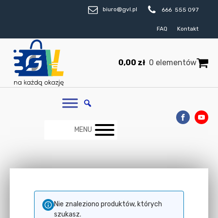
biuro@gvl.pl
666 555 097
FAQ
Kontakt
0,00
zł
0 elementów
MENU
Nie znaleziono produktów, których
szukasz.