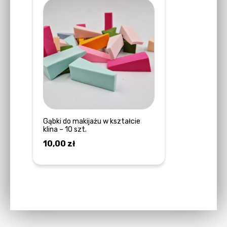
Gąbki do makijażu w kształcie
klina – 10 szt.
10,00
zł
DOWIEDZ SIĘ WIĘCEJ