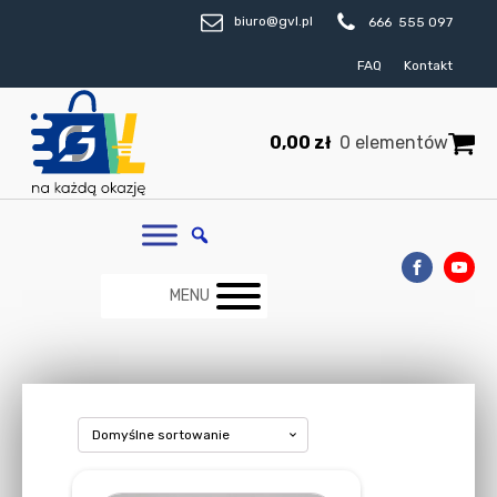
biuro@gvl.pl
666 555 097
FAQ
Kontakt
0,00
zł
0 elementów
MENU