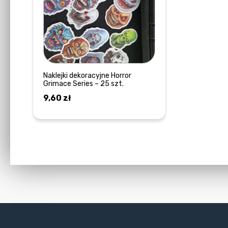
Naklejki dekoracyjne Horror
Grimace Series – 25 szt.
9,60
zł
DOWIEDZ SIĘ WIĘCEJ