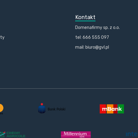
Kontakt
Domenafirmy sp. z o.o.
kty
tel: 666 555 097
mail: biuro@gvl.pl