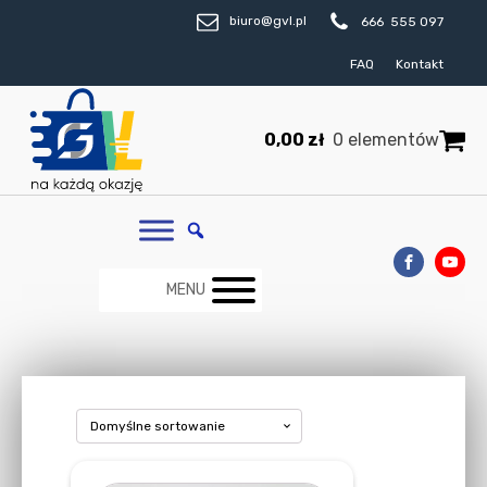
biuro@gvl.pl
666 555 097
FAQ
Kontakt
0,00
zł
0 elementów
MENU