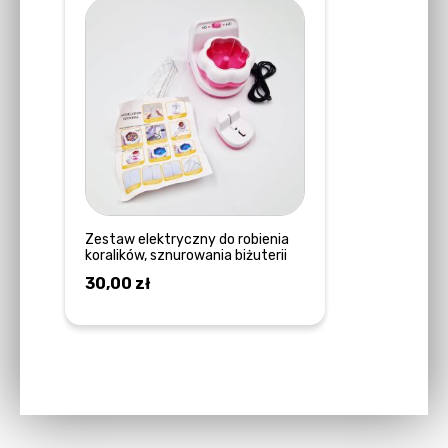
Zestaw elektryczny do robienia
koralików, sznurowania biżuterii
30,00
zł
DOWIEDZ SIĘ WIĘCEJ