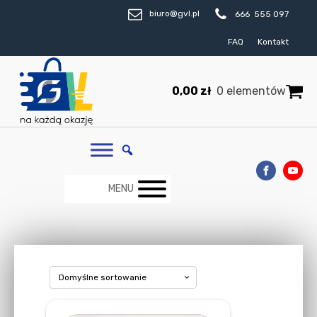
biuro@gvl.pl
666 555 097
FAQ
Kontakt
0,00
zł
0 elementów
MENU