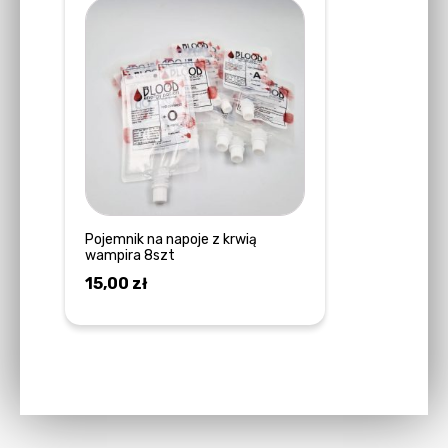
Pojemnik na napoje z krwią
wampira 8szt
15,00
zł
DOWIEDZ SIĘ WIĘCEJ