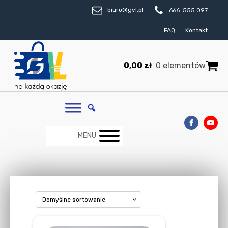
biuro@gvl.pl
666 555 097
FAQ
Kontakt
0,00
zł
0 elementów
MENU