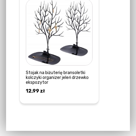
Ten
produkt
ma
wiele
wariantów.
Opcje
można
wybrać
na
stronie
Stojak na biżuterię bransoletki
kolczyki organizer jeleń drzewko
produktu
ekspozytor
12,99
zł
WYBIERZ OPCJE