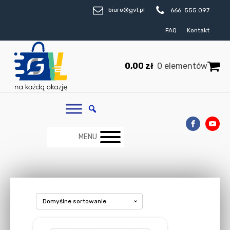
biuro@gvl.pl
666 555 097
FAQ
Kontakt
0,00
zł
0 elementów
MENU