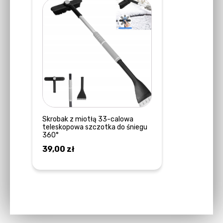
Skrobak z miotłą 33-calowa
teleskopowa szczotka do śniegu
360°
39,00
zł
DOWIEDZ SIĘ WIĘCEJ