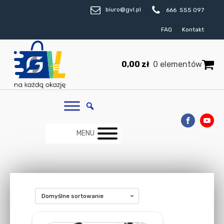
biuro@gvl.pl
666 555 097
FAQ
Kontakt
0,00
zł
0 elementów
MENU