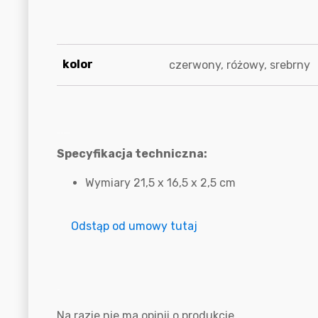
Informacje dodatkowe
kolor
czerwony, różowy, srebrny
Specyfikacja techniczna
Specyfikacja techniczna:
Wymiary 21,5 x 16,5 x 2,5 cm
Odstąp od umowy tutaj
Opinie
Na razie nie ma opinii o produkcie.