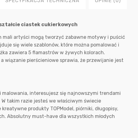
SPECYFIKACJA TECHNICZNA
OPINIE (0)
ształcie ciastek cukierkowych
 mali artyści mogą tworzyć zabawne motywy i puścić
duje się wiele szablonów, które można pomalować i
ążka zawiera 5 flamastrów w żywych kolorach.
 a wiązanie pierścieniowe sprawia, że przewijanie jest
 malowania, interesujesz się najnowszymi trendami
? W takim razie jesteś we właściwym świecie
 kreatywne produkty TOPModel, piórniki, długopisy,
nych. Absolutny must-have dla wszystkich młodych