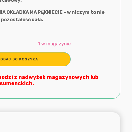
stawowy.
NIA OKŁADKA MA PĘKNIECIE – w niczym to nie
 pozostałość cała.
1 w magazynie
DODAJ DO KOSZYKA
hodzi z nadwyżek magazynowych lub
sumenckich.