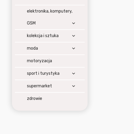
elektronika, komputery,
GSM
kolekcja i sztuka
moda
motoryzacja
sport i turystyka
supermarket
zdrowie