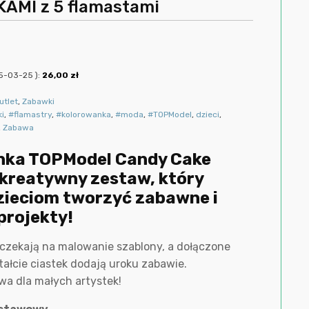
AMI z 5 flamastami
5-03-25
):
26,00
zł
utlet
,
Zabawki
ki
,
#flamastry
,
#kolorowanka
,
#moda
,
#TOPModel
,
dzieci
,
,
Zabawa
nka TOPModel Candy Cake
 kreatywny zestaw, który
zieciom tworzyć zabawne i
projekty!
czekają na malowanie szablony, a dołączone
tałcie ciastek dodają uroku zabawie.
wa dla małych artystek!