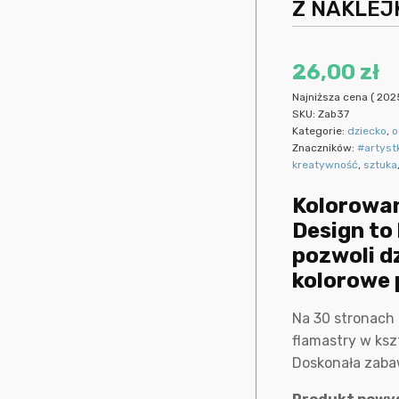
Z NAKLEJK
26,00
zł
Najniższa cena (
202
SKU:
Zab37
Kategorie:
dziecko
,
o
Znaczników:
#artyst
kreatywność
,
sztuka
Kolorowa
Design to
pozwoli d
kolorowe 
Na 30 stronach 
flamastry w ksz
Doskonała zaba