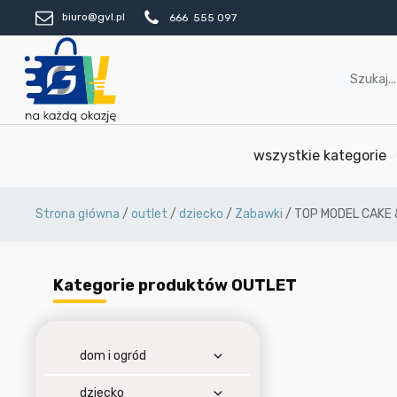
biuro@gvl.pl
666 555 097
wszystkie kategorie
Strona główna
/
outlet
/
dziecko
/
Zabawki
/ TOP MODEL CAKE 
Kategorie produktów OUTLET
dom i ogród
dziecko