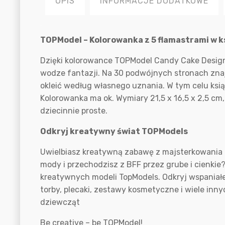
OPIS
INFORMACJE DODATKOWE
Opis
TOPModel – Kolorowanka z 5 flamastrami w k
Dzięki kolorowance TOPModel Candy Cake Design
wodze fantazji. Na 30 podwójnych stronach znaj
okleić według własnego uznania. W tym celu ksi
Kolorowanka ma ok. Wymiary 21,5 x 16,5 x 2,5 cm,
dziecinnie proste.
Odkryj kreatywny świat TOPModels
Uwielbiasz kreatywną zabawę z majsterkowania i
mody i przechodzisz z BFF przez grube i cienkie
kreatywnych modeli TopModels. Odkryj wspaniałe
torby, plecaki, zestawy kosmetyczne i wiele in
dziewcząt
Be creative – be TOPModel!