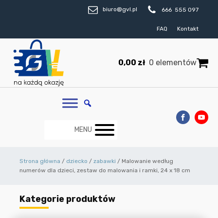
biuro@gvl.pl
666 555 097
FAQ
Kontakt
0,00
zł
0 elementów
MENU
Strona główna
/
dziecko
/
zabawki
/ Malowanie według
numerów dla dzieci, zestaw do malowania i ramki, 24 x 18 cm
Kategorie produktów