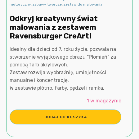
motoryczny
,
zabawy twórcze
,
zestaw do malowania
Odkryj kreatywny świat
malowania z zestawem
Ravensburger CreArt!
Idealny dla dzieci od 7. roku życia, pozwala na
stworzenie wyjątkowego obrazu “Płomień” za
pomocą farb akrylowych.
Zestaw rozwija wyobraźnię, umiejętności
manualne i koncentrację.
W zestawie płótno, farby, pędzel i ramka.
1 w magazynie
ilość
DODAJ DO KOSZYKA
Malowanie
według
numerów
dla