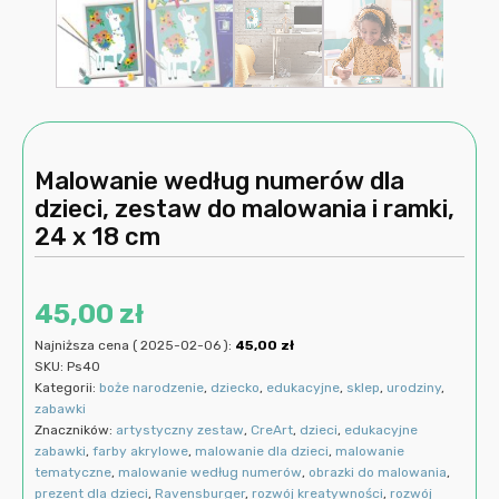
Malowanie według numerów dla
dzieci, zestaw do malowania i ramki,
24 x 18 cm
45,00
zł
Najniższa cena (
2025-02-06
):
45,00
zł
SKU:
Ps40
Kategorii:
boże narodzenie
,
dziecko
,
edukacyjne
,
sklep
,
urodziny
,
zabawki
Znaczników:
artystyczny zestaw
,
CreArt
,
dzieci
,
edukacyjne
zabawki
,
farby akrylowe
,
malowanie dla dzieci
,
malowanie
tematyczne
,
malowanie według numerów
,
obrazki do malowania
,
prezent dla dzieci
,
Ravensburger
,
rozwój kreatywności
,
rozwój