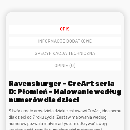
dzieci,
zestaw
do
malowania
i
OPIS
ramki,
24
INFORMACJE DODATKOWE
x
18
SPECYFIKACJA TECHNICZNA
cm
OPINIE (0)
Opis
Ravensburger – CreArt seria
D: Płomień – Malowanie według
numerów dla dzieci
Stwórz małe arcydzieła dzięki zestawowi CreArt, idealnemu
dla dzieci od 7 roku życia! Zestaw malowania według
numerów pozwala małym artystom odkrywać swoją