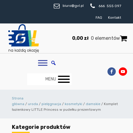
biuro@gvl.pl
666 555 097
FAQ
Kontakt
0,00
zł
0 elementów
MENU
Strona
główna
/
uroda
/
pielęgnacja
/
kosmetyki
/
damskie
/ Komplet
łazienkowy LITTLE Princess w pudełku prezentowym
Kategorie produktów