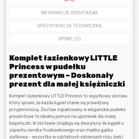
INFORMACJE DODATKOWE
SPECYFIKACJA TECHNICZNA
OPINIE (0)
Opis
Komplet łazienkowy LITTLE
Princess w pudełku
prezentowym – Doskonały
prezent dla małej księżniczki
Komplet łazienkowy LITTLE Princess to wyjątkowy zestaw,
który sprawi, że każda kąpiel stanie się prawdziwą
przyjemnością. Zestaw zapakowany w eleganckie pudełko
prezentowe to idealny pomysł na upominek dla małej
księżniczki. W zestawie znajdują się dwa płyny do kąpieli o
zapachu sernika truskawkowego oraz miękka gąbka
siatkowa – wszystko w subtelnych odcieniach różu, bieli i