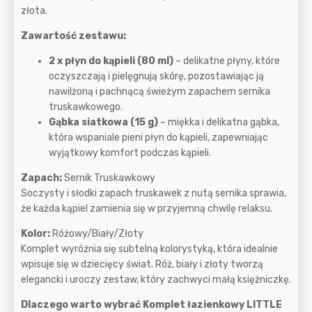
złota.
Zawartość zestawu:
2 x płyn do kąpieli (80 ml)
– delikatne płyny, które
oczyszczają i pielęgnują skórę, pozostawiając ją
nawilżoną i pachnącą świeżym zapachem sernika
truskawkowego.
Gąbka siatkowa (15 g)
– miękka i delikatna gąbka,
która wspaniale pieni płyn do kąpieli, zapewniając
wyjątkowy komfort podczas kąpieli.
Zapach:
Sernik Truskawkowy
Soczysty i słodki zapach truskawek z nutą sernika sprawia,
że każda kąpiel zamienia się w przyjemną chwilę relaksu.
Kolor:
Różowy/Biały/Złoty
Komplet wyróżnia się subtelną kolorystyką, która idealnie
wpisuje się w dziecięcy świat. Róż, biały i złoty tworzą
elegancki i uroczy zestaw, który zachwyci małą księżniczkę.
Dlaczego warto wybrać Komplet łazienkowy LITTLE