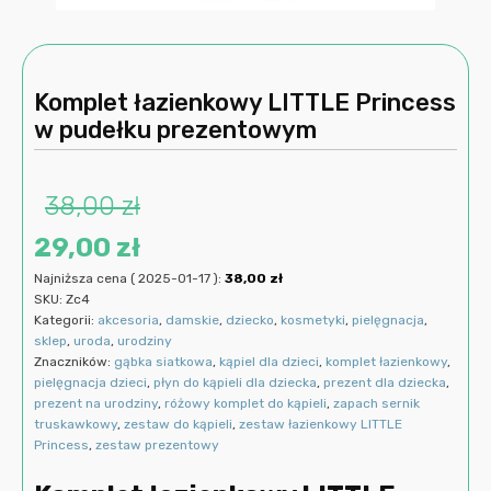
Komplet łazienkowy LITTLE Princess
w pudełku prezentowym
38,00
zł
Pierwotna
Aktualna
29,00
zł
Najniższa cena (
2025-01-17
):
38,00
zł
cena
cena
SKU:
Zc4
Kategorii:
akcesoria
,
damskie
,
dziecko
,
kosmetyki
,
pielęgnacja
,
wynosiła:
wynosi:
sklep
,
uroda
,
urodziny
Znaczników:
gąbka siatkowa
,
kąpiel dla dzieci
,
komplet łazienkowy
,
38,00 zł.
29,00 zł.
pielęgnacja dzieci
,
płyn do kąpieli dla dziecka
,
prezent dla dziecka
,
prezent na urodziny
,
różowy komplet do kąpieli
,
zapach sernik
truskawkowy
,
zestaw do kąpieli
,
zestaw łazienkowy LITTLE
Princess
,
zestaw prezentowy