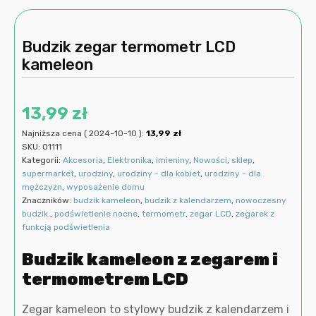
Budzik zegar termometr LCD
kameleon
13,99
zł
Najniższa cena (
2024-10-10
):
13,99
zł
SKU:
01111
Kategorii:
Akcesoria
,
Elektronika
,
imieniny
,
Nowości
,
sklep
,
supermarket
,
urodziny
,
urodziny - dla kobiet
,
urodziny - dla
mężczyzn
,
wyposażenie domu
Znaczników:
budzik kameleon
,
budzik z kalendarzem
,
nowoczesny
budzik.
,
podświetlenie nocne
,
termometr
,
zegar LCD
,
zegarek z
funkcją podświetlenia
Budzik kameleon z zegarem i
termometrem LCD
Zegar kameleon to stylowy budzik z kalendarzem i