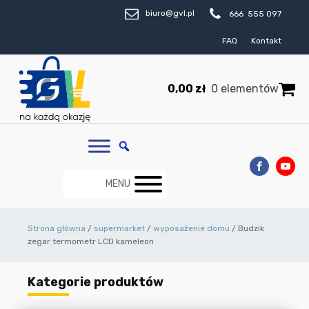
biuro@gvl.pl
666 555 097
FAQ
Kontakt
0,00
zł
0 elementów
MENU
Strona główna
/
supermarket
/
wyposażenie domu
/ Budzik
zegar termometr LCD kameleon
Kategorie produktów