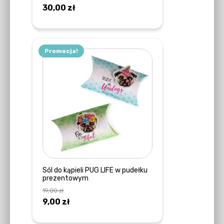
30,00
zł
DODAJ DO KOSZYKA
Promocja!
Sól do kąpieli PUG LIFE w pudełku
prezentowym
19,00
zł
Pierwotna
Aktualna
9,00
zł
cena
cena
DOWIEDZ SIĘ WIĘCEJ