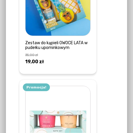
Zestaw do kąpieli OWOCE LATA w
pudełku upominkowym
35,00
zł
Pierwotna
Aktualna
19,00
zł
cena
cena
DOWIEDZ SIĘ WIĘCEJ
wynosiła:
wynosi:
35,00 zł.
19,00 zł.
Promocja!