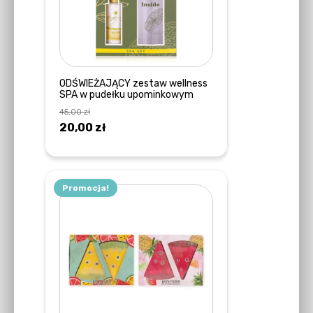
ODŚWIEŻAJĄCY zestaw wellness
SPA w pudełku upominkowym
45,00
zł
Pierwotna
Aktualna
20,00
zł
cena
cena
DOWIEDZ SIĘ WIĘCEJ
wynosiła:
wynosi:
45,00 zł.
20,00 zł.
Promocja!