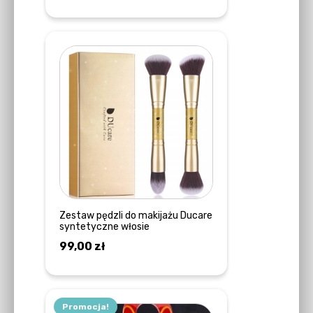
cena
cena
DOWIEDZ SIĘ WIĘCEJ
wynosiła:
wynosi:
45,00 zł.
33,00 zł.
Zestaw pędzli do makijażu Ducare
syntetyczne włosie
99,00
zł
DODAJ DO KOSZYKA
Promocja!