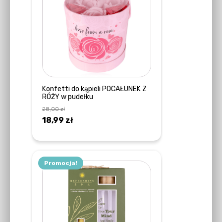
Konfetti do kąpieli POCAŁUNEK Z
RÓŻY w pudełku
28,00
zł
Pierwotna
Aktualna
18,99
zł
cena
cena
DOWIEDZ SIĘ WIĘCEJ
wynosiła:
wynosi:
28,00 zł.
18,99 zł.
Promocja!