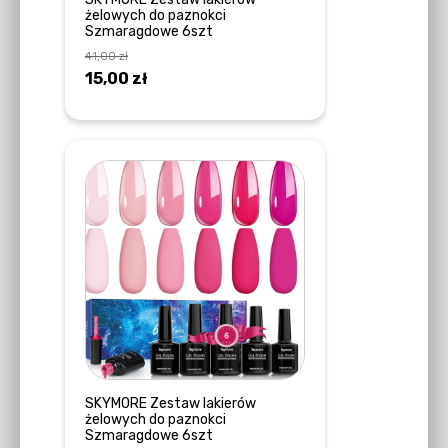
żelowych do paznokci
Szmaragdowe 6szt
41,00
zł
Pierwotna
Aktualna
15,00
zł
cena
cena
DODAJ DO KOSZYKA
wynosiła:
wynosi:
41,00 zł.
15,00 zł.
SKYMORE Zestaw lakierów
żelowych do paznokci
Szmaragdowe 6szt