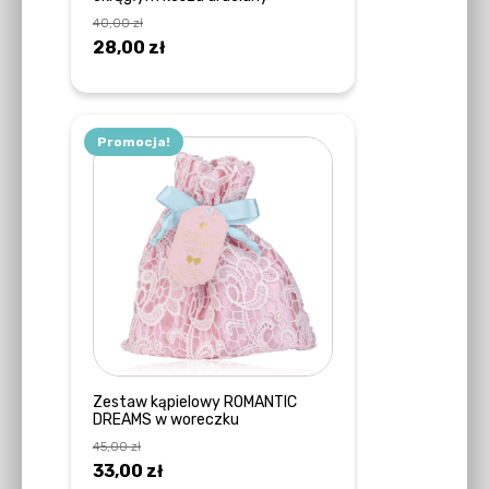
40,00
zł
Pierwotna
Aktualna
28,00
zł
cena
cena
DOWIEDZ SIĘ WIĘCEJ
wynosiła:
wynosi:
40,00 zł.
28,00 zł.
Promocja!
Zestaw kąpielowy ROMANTIC
DREAMS w woreczku
45,00
zł
Pierwotna
Aktualna
33,00
zł