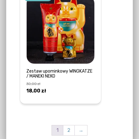
Zestaw upominkowy WINGKATZE
/ MANEKI NEKO
30,00
zł
Pierwotna
Aktualna
18,00
zł
cena
cena
DOWIEDZ SIĘ WIĘCEJ
wynosiła:
wynosi:
30,00 zł.
18,00 zł.
1
2
→