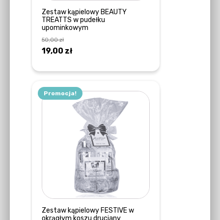
Zestaw kąpielowy BEAUTY
TREATTS w pudełku
upominkowym
50,00
zł
Pierwotna
Aktualna
19,00
zł
cena
cena
DOWIEDZ SIĘ WIĘCEJ
wynosiła:
wynosi:
50,00 zł.
19,00 zł.
Promocja!
Zestaw kąpielowy FESTIVE w
okrągłym koszu druciany