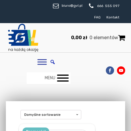
biuro@gvl.pl
666 555 097
FAQ
Kontakt
0,00
zł
0 elementów
MENU