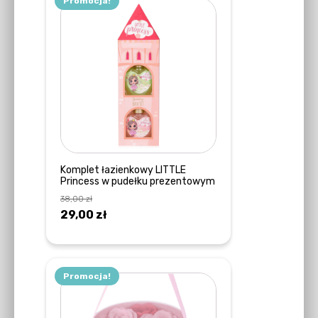
Promocja!
Komplet łazienkowy LITTLE
Princess w pudełku prezentowym
38,00
zł
Pierwotna
Aktualna
29,00
zł
cena
cena
DOWIEDZ SIĘ WIĘCEJ
wynosiła:
wynosi:
38,00 zł.
29,00 zł.
Promocja!