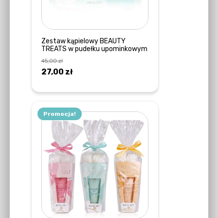
Zestaw kąpielowy BEAUTY
TREATS w pudełku upominkowym
45,00
zł
Pierwotna
Aktualna
27,00
zł
cena
cena
DOWIEDZ SIĘ WIĘCEJ
wynosiła:
wynosi:
45,00 zł.
27,00 zł.
Promocja!