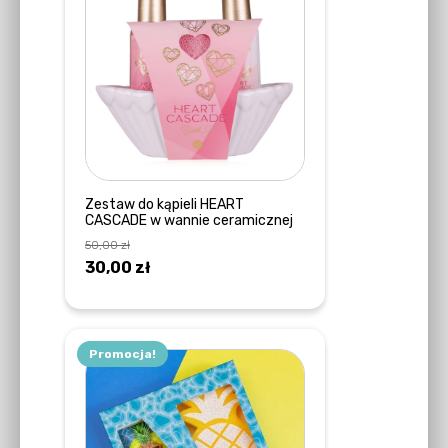
Zestaw do kąpieli HEART
CASCADE w wannie ceramicznej
50,00
zł
Pierwotna
Aktualna
30,00
zł
cena
cena
DOWIEDZ SIĘ WIĘCEJ
wynosiła:
wynosi:
50,00 zł.
30,00 zł.
Promocja!