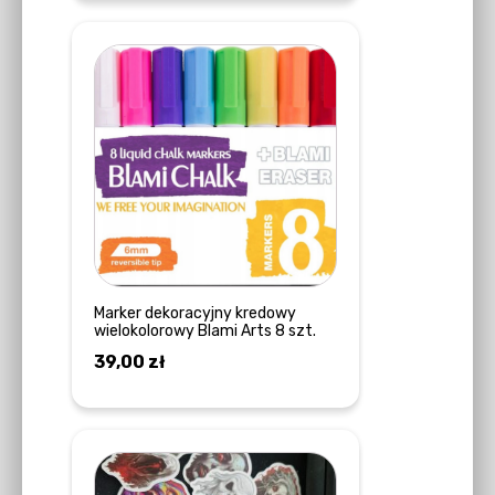
Marker dekoracyjny kredowy
wielokolorowy Blami Arts 8 szt.
39,00
zł
DODAJ DO KOSZYKA