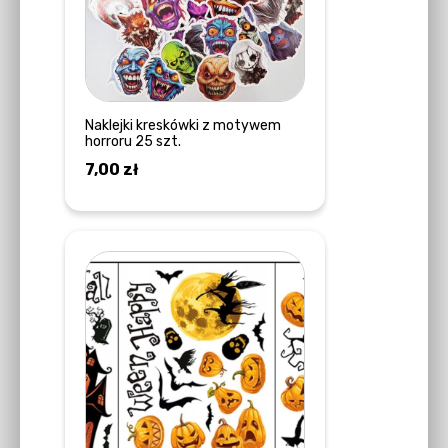
Naklejki kreskówki z motywem
horroru 25 szt.
7,00
zł
DOWIEDZ SIĘ WIĘCEJ