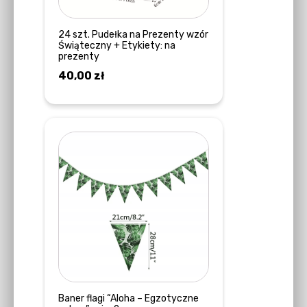
24 szt. Pudełka na Prezenty wzór
Świąteczny + Etykiety: na
prezenty
40,00
zł
DODAJ DO KOSZYKA
Baner flagi “Aloha – Egzotyczne