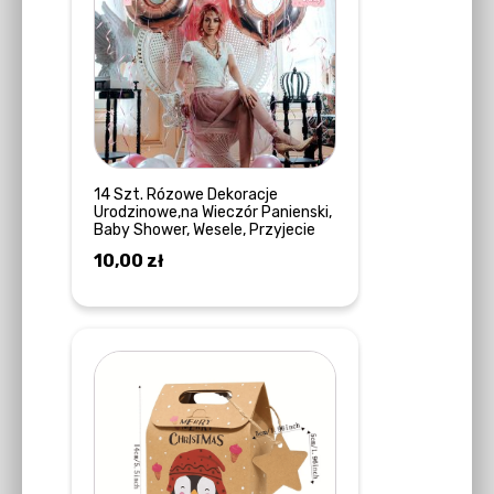
14 Szt. Rózowe Dekoracje
Urodzinowe,na Wieczór Panienski,
Baby Shower, Wesele, Przyjecie
10,00
zł
DOWIEDZ SIĘ WIĘCEJ