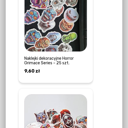
Naklejki dekoracyjne Horror
Grimace Series – 25 szt.
9,60
zł
DOWIEDZ SIĘ WIĘCEJ