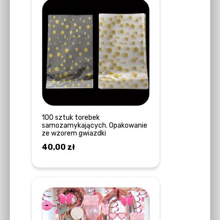
100 sztuk torebek
samozamykających. Opakowanie
ze wzorem gwiazdki
40,00
zł
DODAJ DO KOSZYKA