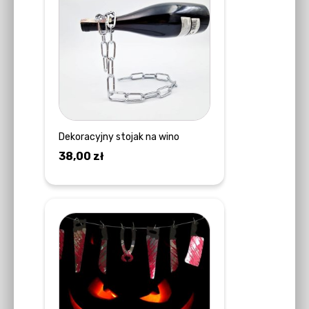
Dekoracyjny stojak na wino
38,00
zł
DOWIEDZ SIĘ WIĘCEJ