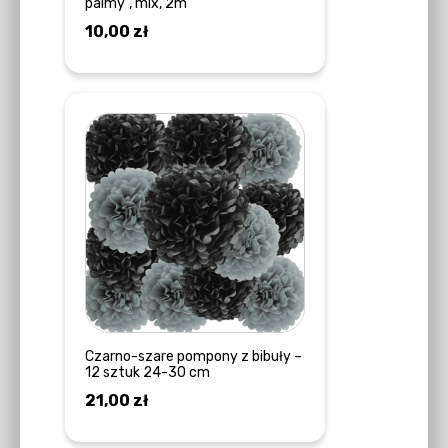
palmy”, mix, 2m
10,00
zł
DODAJ DO KOSZYKA
Czarno-szare pompony z bibuły –
12 sztuk 24-30 cm
21,00
zł
DODAJ DO KOSZYKA