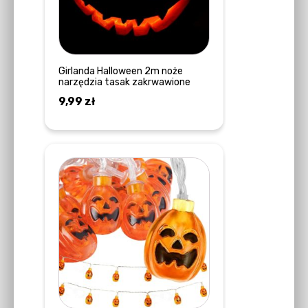
Girlanda Halloween 2m noże
narzędzia tasak zakrwawione
9,99
zł
DOWIEDZ SIĘ WIĘCEJ