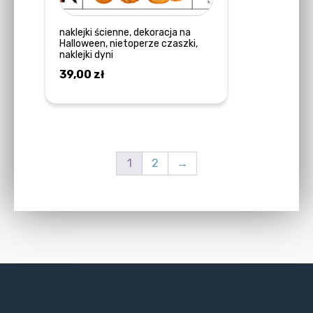
naklejki ścienne, dekoracja na
Halloween, nietoperze czaszki,
naklejki dyni
39,00
zł
DODAJ DO KOSZYKA
1
2
→