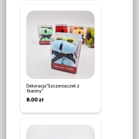
Ten
produkt
ma
wiele
wariantów.
Opcje
można
wybrać
na
stronie
Dekoracja”Szczeniaczek z
tkaniny”
produktu
8,00
zł
WYBIERZ OPCJE