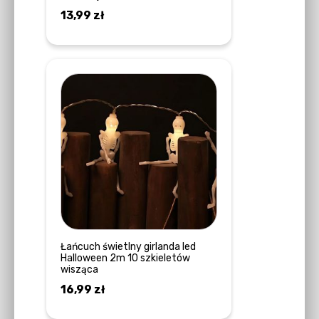
13,99
zł
DOWIEDZ SIĘ WIĘCEJ
Łańcuch świetlny girlanda led
Halloween 2m 10 szkieletów
wisząca
16,99
zł
DOWIEDZ SIĘ WIĘCEJ