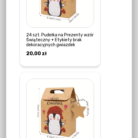
24 szt. Pudełka na Prezenty wzór
Świąteczny + Etykiety brak
dekoracyjnych gwiazdek
20,00
zł
DODAJ DO KOSZYKA