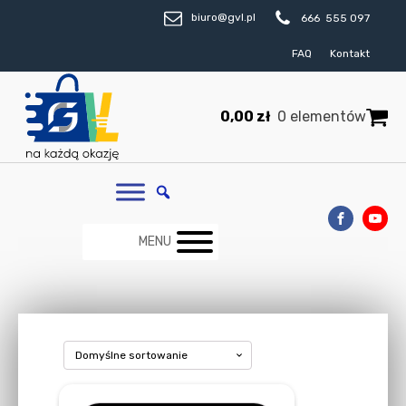
biuro@gvl.pl
666 555 097
FAQ
Kontakt
0,00
zł
0 elementów
MENU