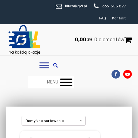
biuro@gvl.pl
666 555 097
FAQ
Kontakt
0,00
zł
0 elementów
MENU