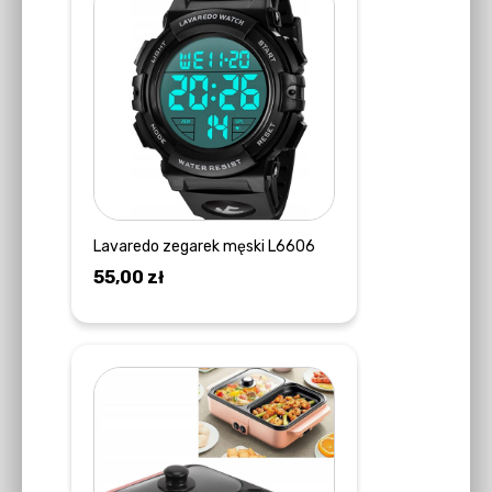
Lavaredo zegarek męski L6606
55,00
zł
DOWIEDZ SIĘ WIĘCEJ