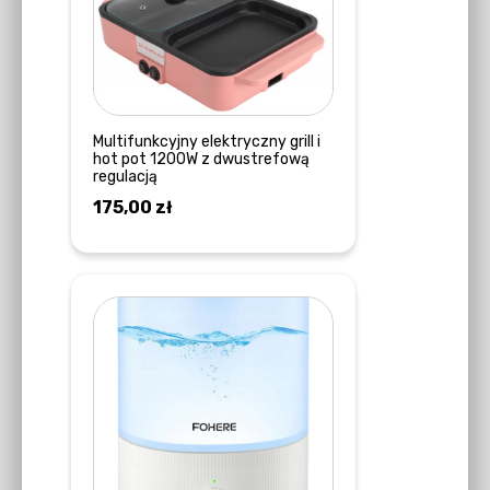
Multifunkcyjny elektryczny grill i
hot pot 1200W z dwustrefową
regulacją
175,00
zł
DODAJ DO KOSZYKA