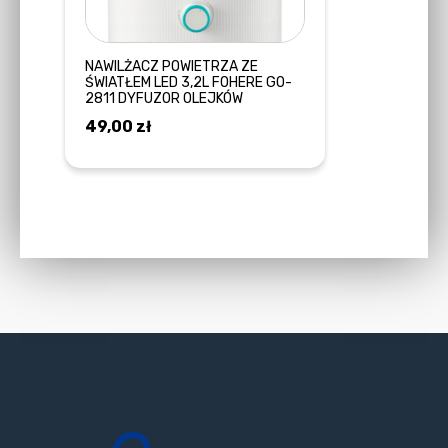
NAWILŻACZ POWIETRZA ZE
ŚWIATŁEM LED 3,2L FOHERE GO-
2811 DYFUZOR OLEJKÓW
49,00
zł
DODAJ DO KOSZYKA