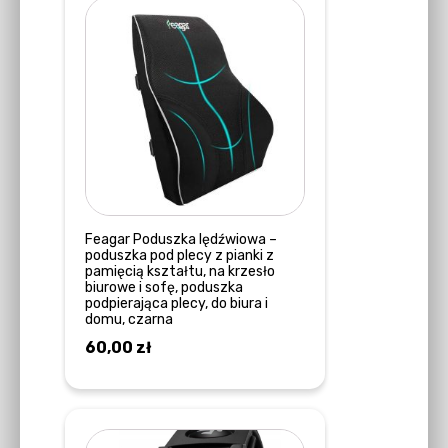
Feagar Poduszka lędźwiowa –
poduszka pod plecy z pianki z
pamięcią kształtu, na krzesło
biurowe i sofę, poduszka
podpierająca plecy, do biura i
domu, czarna
60,00
zł
DOWIEDZ SIĘ WIĘCEJ