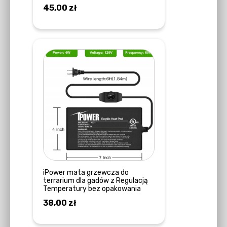
45,00
zł
DODAJ DO KOSZYKA
iPower mata grzewcza do
terrarium dla gadów z Regulacją
Temperatury bez opakowania
38,00
zł
DODAJ DO KOSZYKA