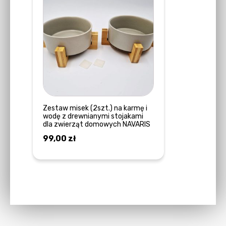
Zestaw misek (2szt.) na karmę i
wodę z drewnianymi stojakami
dla zwierząt domowych NAVARIS
99,00
zł
DOWIEDZ SIĘ WIĘCEJ