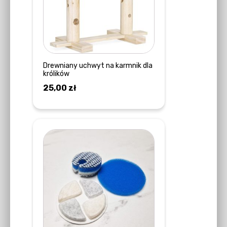
Drewniany uchwyt na karmnik dla
królików
25,00
zł
DOWIEDZ SIĘ WIĘCEJ