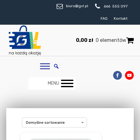
biuro@gvl.pl
666 555 097
FAQ
Kontakt
0,00
zł
0 elementów
MENU