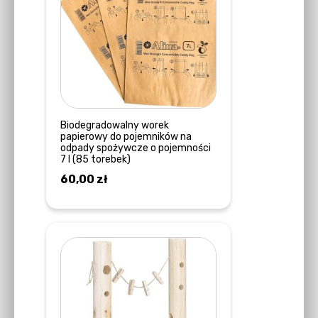
Biodegradowalny worek
papierowy do pojemników na
odpady spożywcze o pojemności
7 l (85 torebek)
60,00
zł
DOWIEDZ SIĘ WIĘCEJ