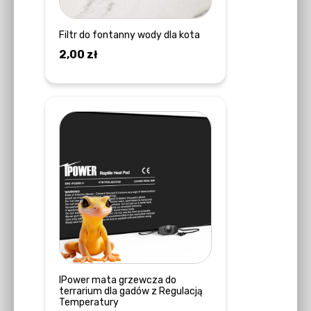
Filtr do fontanny wody dla kota
2,00
zł
DOWIEDZ SIĘ WIĘCEJ
IPower mata grzewcza do
terrarium dla gadów z Regulacją
Temperatury