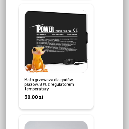
Mata grzewcza dla gadów,
płazów, 8 W, z regulatorem
temperatury
30,00
zł
DOWIEDZ SIĘ WIĘCEJ