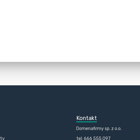
Kontakt
Domenafirmy sp. z o.o.
kty
tel: 666 555 097