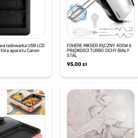
wa ładowarka USB LCD
FOHERE MIKSER RĘCZNY 400W 6
tora aparatu Canon
PRĘDKOŚCI TURBO CICHY BIAŁY
STAL
95,00
zł
DOWIEDZ SIĘ WIĘCEJ
DOWIEDZ SIĘ WIĘCEJ