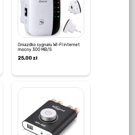
Gniazdko sygnału WI-FI internet
mocny 300 MB/S
25,00
zł
DOWIEDZ SIĘ WIĘCEJ