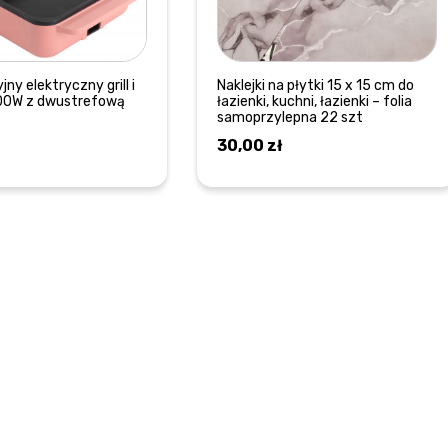
jny elektryczny grill i
Naklejki na płytki 15 x 15 cm do
200W z dwustrefową
łazienki, kuchni, łazienki – folia
samoprzylepna 22 szt
30,00
zł
DODAJ DO KOSZYKA
DOWIEDZ SIĘ WIĘCEJ