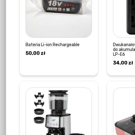
Bateria Li-ion Rechargeable
Dwukanało
do akumula
50,00
zł
LP-E6
34,00
zł
DOWIEDZ SIĘ WIĘCEJ