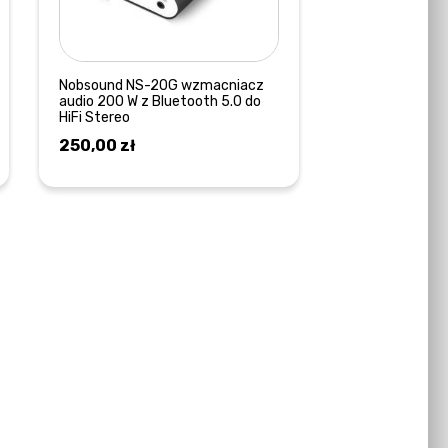
Nobsound NS-20G wzmacniacz
audio 200 W z Bluetooth 5.0 do
HiFi Stereo
250,00
zł
DOWIEDZ SIĘ WIĘCEJ