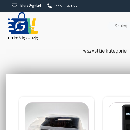
biuro@gvl.pl
666 555 097
wszystkie kategorie