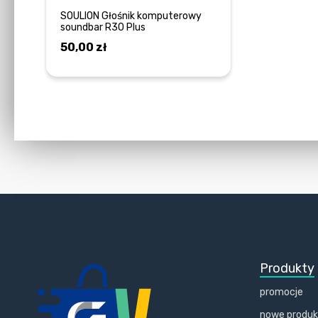
SOULION Głośnik komputerowy
soundbar R30 Plus
50,00
zł
DODAJ DO KOSZYKA
Produkty
promocje
nowe produ