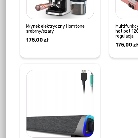
Młynek elektryczny Homtone
Multifunkcy
srebrny/szary
hot pot 1
regulacją
175,00
zł
175,00
zł
DODAJ DO KOSZYKA