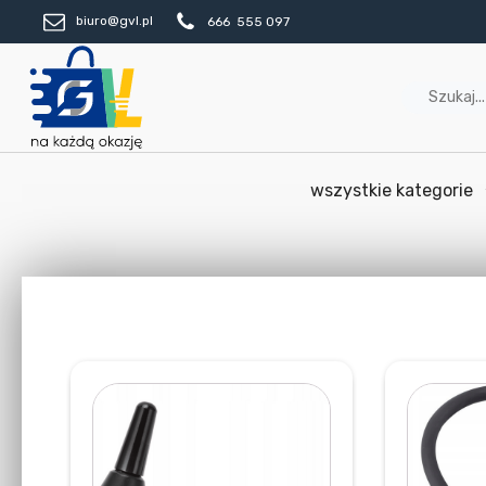
biuro@gvl.pl
666 555 097
wszystkie kategorie