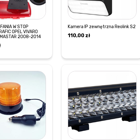
FANIA W STOP
Kamera IP zewnętrzna Reolink S2
RAFIC OPEL VIVARO
110,00
zł
IMASTAR 2008-2014
ł
DOWIEDZ SIĘ WIĘCEJ
DODAJ DO KOSZYKA