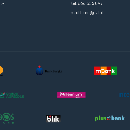
kty
tel: 666 555 097
mail: biuro@gvl.pl