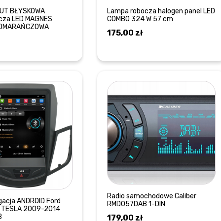
GUT BŁYSKOWA
Lampa robocza halogen panel LED
cza LED MAGNES
COMBO 324 W 57 cm
POMARAŃCZOWA
175,00
zł
DOWIEDZ SIĘ WIĘCEJ
DOWIEDZ SIĘ WIĘCEJ
Radio samochodowe Caliber
gacja ANDROID Ford
RMD057DAB 1-DIN
7 TESLA 2009-2014
B
179,00
zł