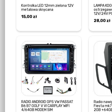
Kontrolka LED 12mm zielona 12V
LAMPA KO
metalowa skręcana
ostrzegaw
12V/24V 
15,00
zł
28,00
zł
DOWIEDZ SIĘ WIĘCEJ
RADIO ANDROID GPS VW PASSAT
Radio nawi
B6 B7 GOLF V VI CARPLAY WIFI
Fiesta mk
4/64GB MODEM SIM
2GB +64G