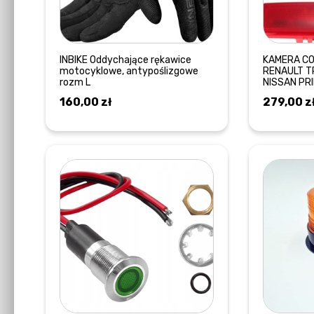
INBIKE Oddychające rękawice
KAMERA CO
motocyklowe, antypoślizgowe
RENAULT T
rozm L
NISSAN PR
160,00
zł
279,00
z
DOWIEDZ SIĘ WIĘCEJ