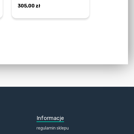
305,00
zł
DOWIEDZ SIĘ WIĘCEJ
Informacje
regulamin sklepu