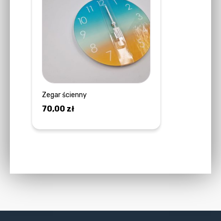
Zegar ścienny
70,00
zł
DOWIEDZ SIĘ WIĘCEJ