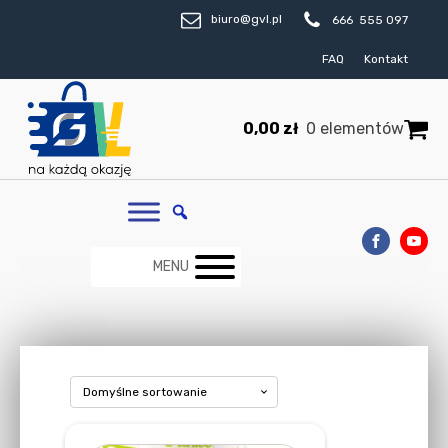
biuro@gvl.pl
666 555 097
FAQ
Kontakt
0,00
zł
0 elementów
MENU