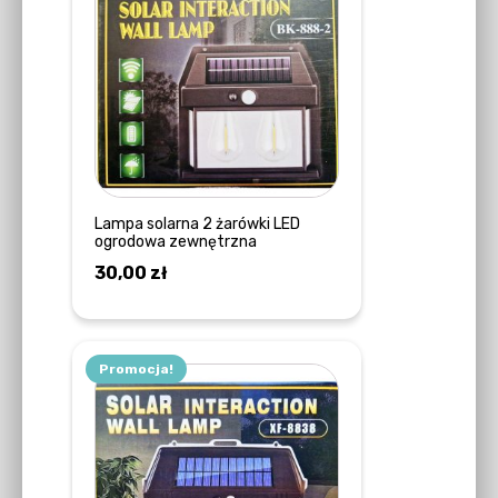
Lampa solarna 2 żarówki LED
ogrodowa zewnętrzna
30,00
zł
DOWIEDZ SIĘ WIĘCEJ
Promocja!