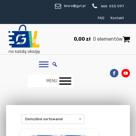
biuro@gvl.pl
666 555 097
FAQ
Kontakt
0,00
zł
0 elementów
MENU