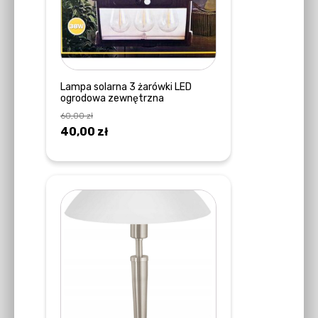
Lampa solarna 3 żarówki LED
ogrodowa zewnętrzna
60,00
zł
Pierwotna
Aktualna
40,00
zł
cena
cena
DOWIEDZ SIĘ WIĘCEJ
wynosiła:
wynosi:
60,00 zł.
40,00 zł.