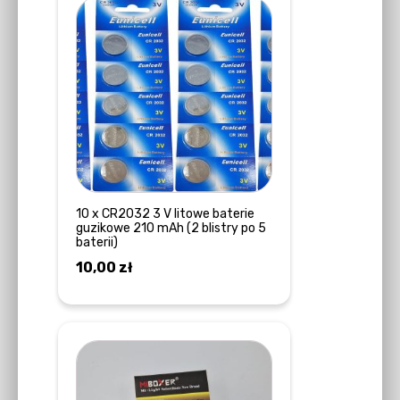
10 x CR2032 3 V litowe baterie
guzikowe 210 mAh (2 blistry po 5
baterii)
10,00
zł
DOWIEDZ SIĘ WIĘCEJ