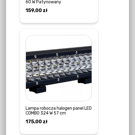
60 W Patynowany
159,00
zł
DODAJ DO KOSZYKA
Lampa robocza halogen panel LED
COMBO 324 W 57 cm
175,00
zł
DOWIEDZ SIĘ WIĘCEJ