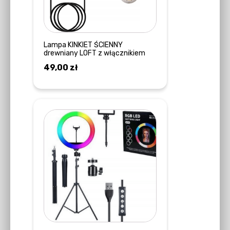
Lampa KINKIET ŚCIENNY
drewniany LOFT z włącznikiem
49,00
zł
DOWIEDZ SIĘ WIĘCEJ