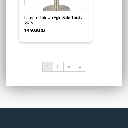
Lampa stołowa Eglo Solo 1 biały
60 W
149,00
zł
DOWIEDZ SIĘ WIĘCEJ
1
2
3
→