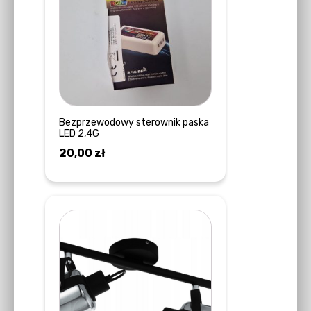
Bezprzewodowy sterownik paska
LED 2,4G
20,00
zł
DOWIEDZ SIĘ WIĘCEJ