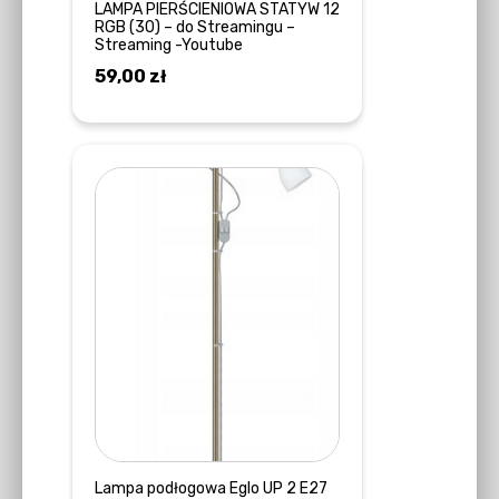
LAMPA PIERŚCIENIOWA STATYW 12
RGB (30) – do Streamingu –
Streaming -Youtube
59,00
zł
DODAJ DO KOSZYKA
Lampa podłogowa Eglo UP 2 E27