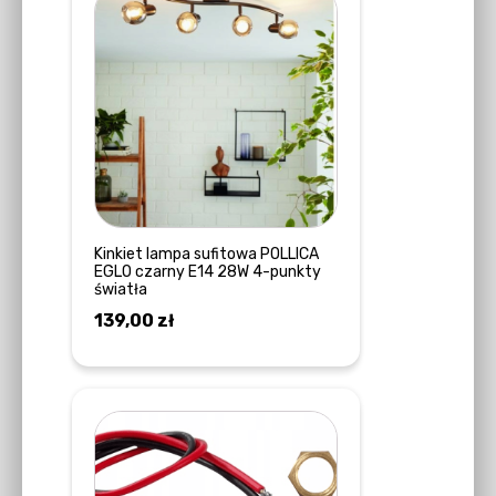
Kinkiet lampa sufitowa POLLICA
EGLO czarny E14 28W 4-punkty
światła
139,00
zł
DOWIEDZ SIĘ WIĘCEJ