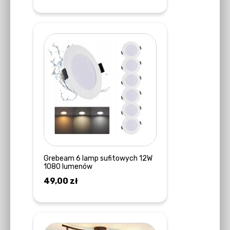
DOWIEDZ SIĘ WIĘCEJ
Grebeam 6 lamp sufitowych 12W
1080 lumenów
49,00
zł
DODAJ DO KOSZYKA