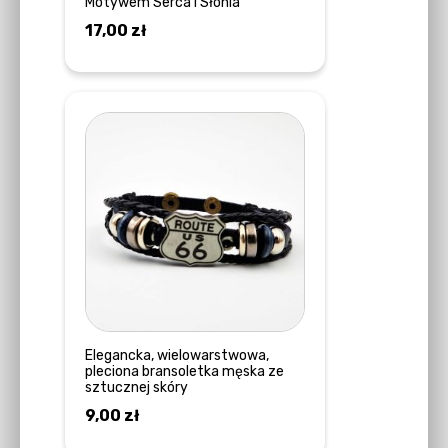
Motywem Serca i Słonia
produktu
17,00
zł
WYBIERZ OPCJE
Elegancka, wielowarstwowa,
pleciona bransoletka męska ze
sztucznej skóry
9,00
zł
DOWIEDZ SIĘ WIĘCEJ