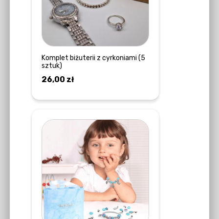
Komplet biżuterii z cyrkoniami (5
sztuk)
26,00
zł
DOWIEDZ SIĘ WIĘCEJ