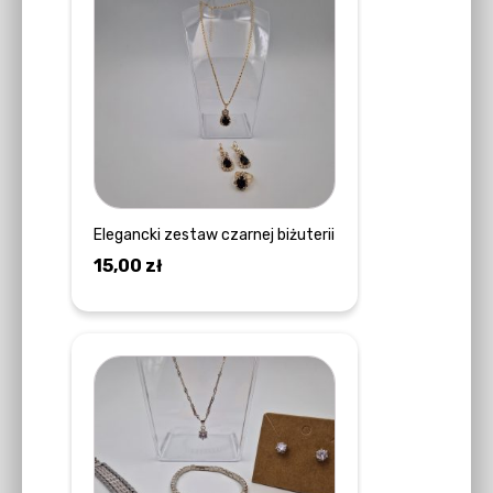
Elegancki zestaw czarnej biżuterii
15,00
zł
DOWIEDZ SIĘ WIĘCEJ