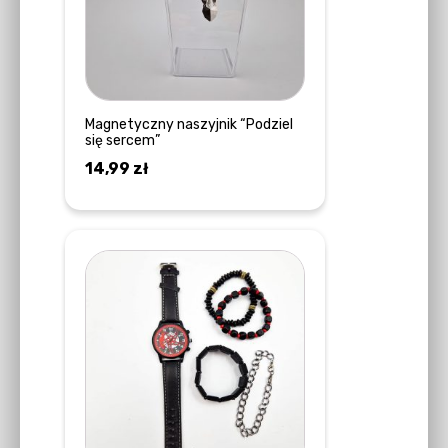
Magnetyczny naszyjnik “Podziel
się sercem”
14,99
zł
DOWIEDZ SIĘ WIĘCEJ