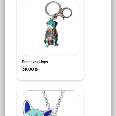
Breloczek Mops
39,00
zł
DOWIEDZ SIĘ WIĘCEJ