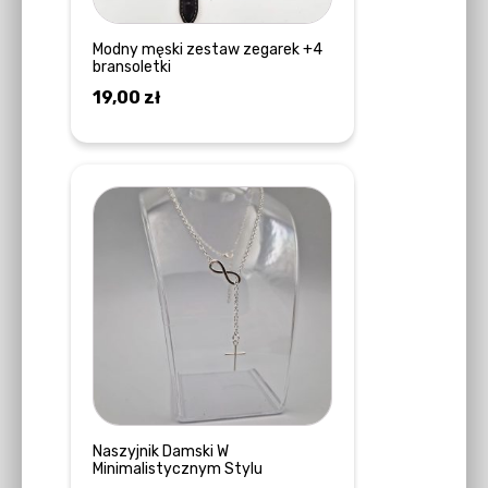
Modny męski zestaw zegarek +4
bransoletki
19,00
zł
DOWIEDZ SIĘ WIĘCEJ
Naszyjnik Damski W
Minimalistycznym Stylu