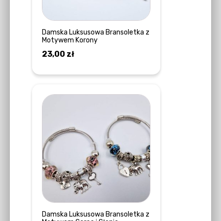
Damska Luksusowa Bransoletka z
Motywem Korony
23,00
zł
DOWIEDZ SIĘ WIĘCEJ
Ten
produkt
ma
wiele
wariantów.
Opcje
można
wybrać
na
stronie
Damska Luksusowa Bransoletka z