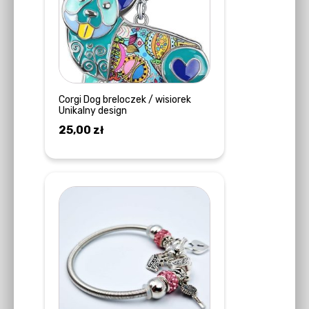
Corgi Dog breloczek / wisiorek
Unikalny design
25,00
zł
DOWIEDZ SIĘ WIĘCEJ