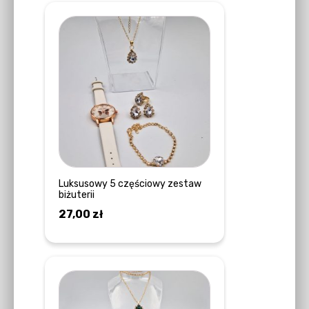
Luksusowy 5 częściowy zestaw
biżuterii
27,00
zł
DOWIEDZ SIĘ WIĘCEJ