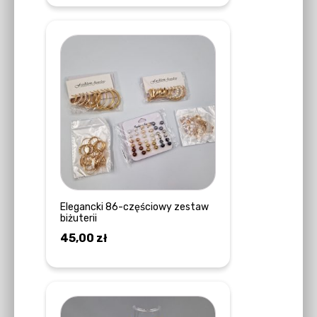
Elegancki 86-częściowy zestaw
biżuterii
45,00
zł
DOWIEDZ SIĘ WIĘCEJ