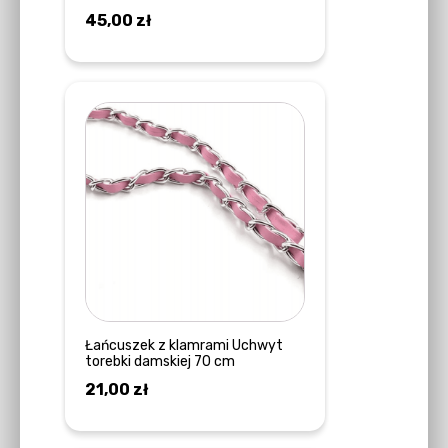
45,00
zł
DODAJ DO KOSZYKA
Łańcuszek z klamrami Uchwyt
torebki damskiej 70 cm
21,00
zł
DODAJ DO KOSZYKA