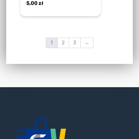
5,00
zł
DOWIEDZ SIĘ WIĘCEJ
1
2
3
→