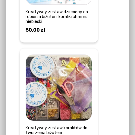
Kreatywny zestaw dziecięcy do
robienia biżuterii koraliki charms
niebieski
50,00
zł
DODAJ DO KOSZYKA
Kreatywny zestaw koralików do
tworzenia biżuterii