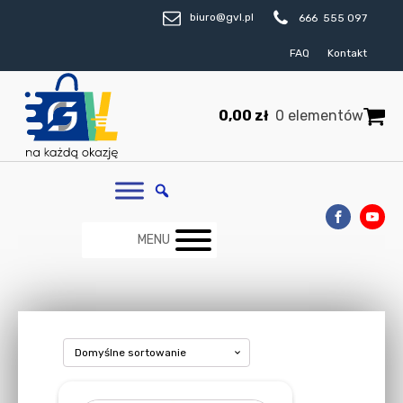
biuro@gvl.pl
666 555 097
FAQ
Kontakt
0,00
zł
0 elementów
MENU