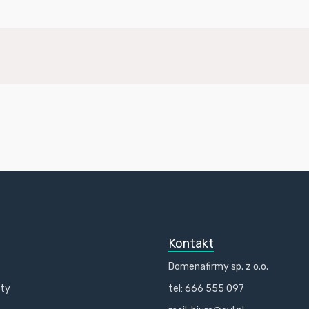
Kontakt
Domenafirmy sp. z o.o.
kty
tel: 666 555 097