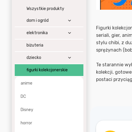
Wszystkie produkty
dom i ogród
Figurki kolekcjo
elektronika
seriali, gier, a
stylu chibi, z 
biżuteria
sprężynach (bob
dziecko
Te starannie wy
figurki kolekcjonerskie
kolekcji, gotow
postaci przycią
anime
DC
Disney
horror