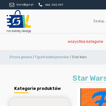
biuro@gvl.pl
666 555 097
wszystkie kategorie
Strona główna
/
Figurki kolekcjonerskie
/ Star Wars
Star War
Kategorie produktów