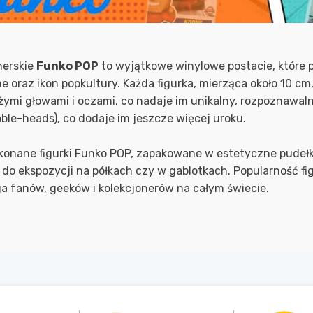
nerskie
Funko POP
to wyjątkowe winylowe postacie, które 
nime oraz ikon popkultury. Każda figurka, mierząca około 10
dużymi głowami i oczami, co nadaje im unikalny, rozpoznawa
ble-heads), co dodaje im jeszcze więcej uroku.
konane figurki Funko POP, zapakowane w estetyczne pudełk
e do ekspozycji na półkach czy w gablotkach. Popularność fi
ga fanów, geeków i kolekcjonerów na całym świecie.